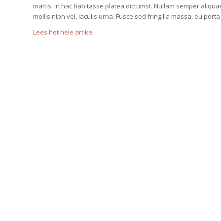
mattis. In hac habitasse platea dictumst. Nullam semper aliquam 
mollis nibh vel, iaculis urna. Fusce sed fringilla massa, eu port
Lees het hele artikel