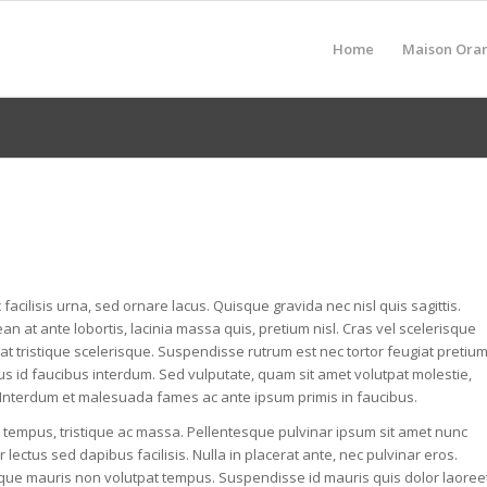
Home
Maison Orang
facilisis urna, sed ornare lacus. Quisque gravida nec nisl quis sagittis.
 at ante lobortis, lacinia massa quis, pretium nisl. Cras vel scelerisque
at tristique scelerisque. Suspendisse rutrum est nec tortor feugiat pretiu
ectus id faucibus interdum. Sed vulputate, quam sit amet volutpat molestie,
. Interdum et malesuada fames ac ante ipsum primis in faucibus.
 tempus, tristique ac massa. Pellentesque pulvinar ipsum sit amet nunc
 lectus sed dapibus facilisis. Nulla in placerat ante, nec pulvinar eros.
tique mauris non volutpat tempus. Suspendisse id mauris quis dolor laoree