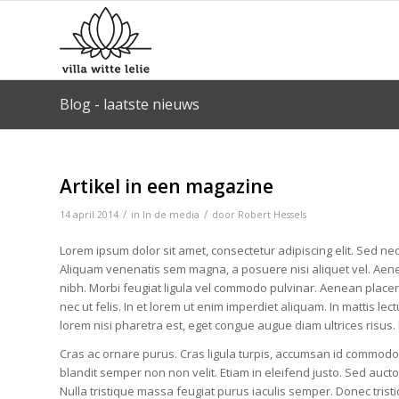
Blog - laatste nieuws
Artikel in een magazine
/
/
14 april 2014
in
In de media
door
Robert Hessels
Lorem ipsum dolor sit amet, consectetur adipiscing elit. Sed nec 
Aliquam venenatis sem magna, a posuere nisi aliquet vel. Aenean
nibh. Morbi feugiat ligula vel commodo pulvinar. Aenean placer
nec ut felis. In et lorem ut enim imperdiet aliquam. In mattis l
lorem nisi pharetra est, eget congue augue diam ultrices risus
Cras ac ornare purus. Cras ligula turpis, accumsan id commodo
blandit semper non non velit. Etiam in eleifend justo. Sed auctor
Nulla tristique massa feugiat purus iaculis semper. Donec tris