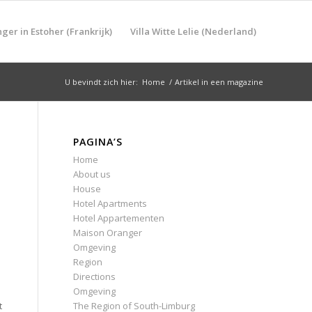
er in Estoher (Frankrijk)
Villa Witte Lelie (Nederland)
U bevindt zich hier:
Home
/
Artikel in een magazine
PAGINA’S
Home
About us
House
Hotel Apartments
Hotel Appartementen
m
Maison Oranger
Omgeving
Region
Directions
Omgeving
The Region of South-Limburg
t