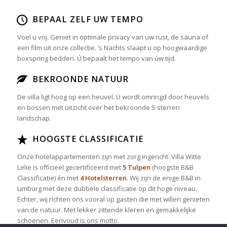
BEPAAL ZELF UW TEMPO
Voel u vrij. Geniet in optimale privacy van uw rust, de sauna of
een film uit onze collectie. ’s Nachts slaapt u op hoogwaardige
boxspring bedden. Ú bepaalt het tempo van úw tijd.
BEKROONDE NATUUR
De villa ligt hoog op een heuvel. U wordt omringd door heuvels
en bossen met uitzicht over het bekroonde 5-sterren
landschap.
HOOGSTE CLASSIFICATIE
Onze hotelappartementen zijn met zorg ingericht. Villa Witte
Lelie is officieel gecertificeerd met
5 Tulpen
(hoogste B&B
Classificatie) én met
4 Hotelsterren
. Wij zijn de enige B&B in
Limburg met deze dubbele classificatie op dit hoge niveau.
Echter, wij richten ons vooral op gasten die met willen genieten
van de natuur. Met lekker zittende kleren en gemakkelijke
schoenen. Eenvoud is ons motto.