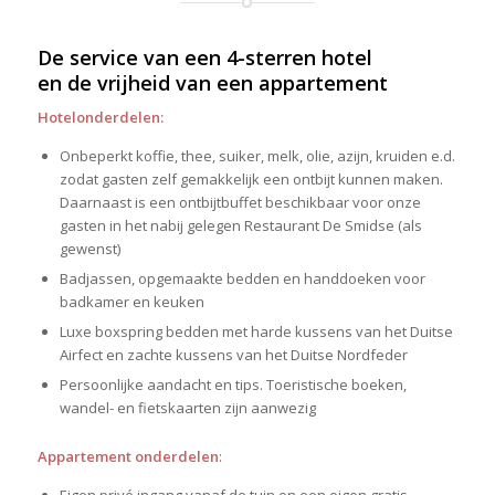
De service van een 4-sterren hotel
en de vrijheid van een appartement
Hotelonderdelen:
Onbeperkt koffie, thee, suiker, melk, olie, azijn, kruiden e.d.
zodat gasten zelf gemakkelijk een ontbijt kunnen maken.
Daarnaast is een ontbijtbuffet beschikbaar voor onze
gasten in het nabij gelegen Restaurant De Smidse (als
gewenst)
Badjassen, opgemaakte bedden en handdoeken voor
badkamer en keuken
Luxe boxspring bedden met harde kussens van het Duitse
Airfect en zachte kussens van het Duitse Nordfeder
Persoonlijke aandacht en tips. Toeristische boeken,
wandel- en fietskaarten zijn aanwezig
Appartement onderdelen
:
Eigen privé ingang vanaf de tuin en een eigen gratis