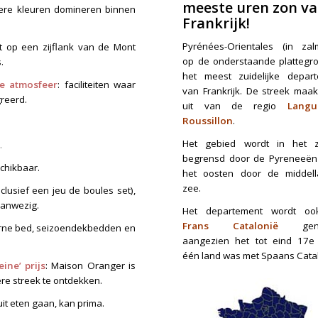
meeste uren zon v
dere kleuren domineren binnen
Frankrijk!
Pyrénées-Orientales (in zal
t op een zijflank van de Mont
op de onderstaande plattegro
.
het meest zuidelijke depar
e atmosfeer
: faciliteiten waar
van Frankrijk. De streek maa
greerd.
uit van de regio
Langu
Roussillon
.
Het gebied wordt in het z
.
begrensd door de Pyreneeën
schikbaar.
het oosten door de middel
zee.
nclusief een jeu de boules set),
anwezig.
Het departement wordt oo
Frans Catalonië
ge
rne bed, seizoendekbedden en
aangezien het tot eind 17
één land was met Spaans Catal
ine’ prijs
: Maison Oranger is
ere streek te ontdekken.
uit eten gaan, kan prima.