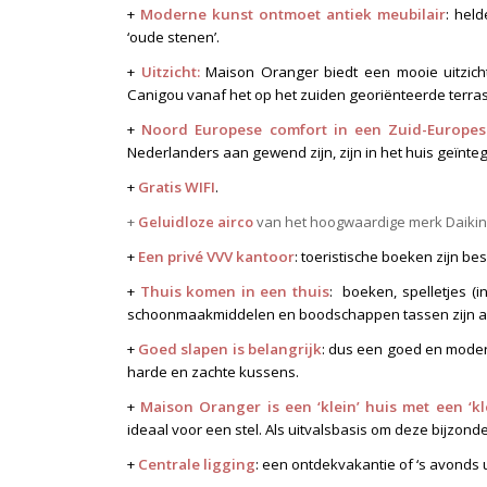
+
Moderne kunst
ontmoet antiek meubilair
: hel
‘oude stenen’.
+
U
itzicht:
Maison Oranger
biedt een mooie uitzich
Canigou vanaf het op het zuiden georiënteerde terras
+
Noord Europese comfort in een Zuid-Europes
Nederlanders aan gewend zijn, zijn in het huis geïnte
+
Gratis WIFI
.
+
Geluidloze airco
van het hoogwaardige merk Daikin
+
Een privé VVV kantoor
: toeristische boeken zijn be
+
Thuis komen in een thuis
: boeken, spelletjes (i
schoonmaakmiddelen en boodschappen tassen zijn a
+
Goed slapen is belangrijk
: dus een goed en mode
harde en zachte kussens.
+
M
aison Oranger is een ‘klein’ huis met een ‘kle
ideaal voor een stel. Als uitvalsbasis om deze bijzond
+
Centrale ligging
: een ontdekvakantie of ‘s avonds 