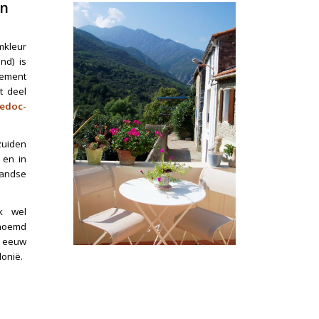
an
mkleur
nd) is
tement
kt
deel
edoc-
uiden
 en in
landse
k wel
noemd
e eeuw
onië.