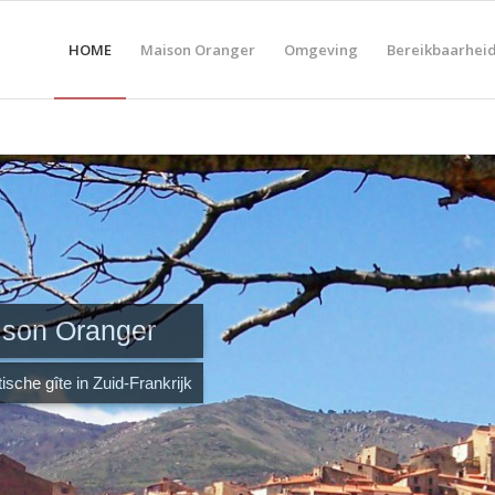
HOME
Maison Oranger
Omgeving
Bereikbaarhei
son Oranger
sche gîte in Zuid-Frankrijk