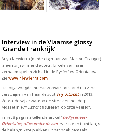
Interview in de Vlaamse glossy
‘Grande Frankrijk’
Anya Niewierra (mede-eigenaar van Maison Oranger)
is een prijswinnend auteur. Enkele van haar
verhalen spelen zich af in de Pyrénées-Orientales.
Zie
www.niewierra.com
.
Het bijgevoegde interview kwam tot stand n.a.v. het
verschijnen van haar debuut
Vrij Uitzicht
in 2013.
Vooral de wijze waarop de streek en het dorp
Mosset in
Vrij Uitzicht
figureren, oogstte veel lof.
In het 8 pagina’s tellende artikel “
de Pyrénees-
Orientales, alles onder de zon
” wordt een tocht langs
de belangrijkste plekken uit het boek gemaakt.