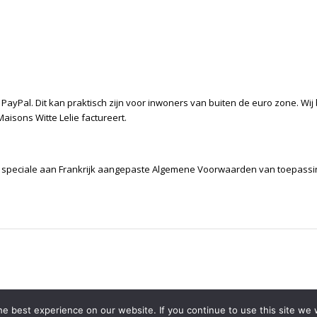
n PayPal. Dit kan praktisch zijn voor inwoners van buiten de euro zone. Wi
Maisons Witte Lelie factureert.
ijn speciale aan Frankrijk aangepaste Algemene Voorwaarden van toepass
e best experience on our website. If you continue to use this site we w