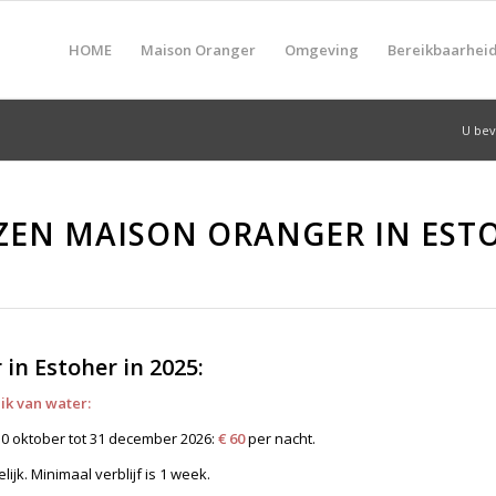
HOME
Maison Oranger
Omgeving
Bereikbaarhei
U bev
JZEN MAISON ORANGER IN EST
in Estoher in 2025:
ik van water:
 30 oktober tot 31 december 2026:
€ 60
per nacht.
jk. Minimaal verblijf is 1 week.