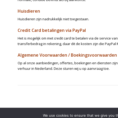
Huisdieren
Huisdieren zijn nadrukkelijk niet toegestaan.
Credit Card betalingen via PayPal
Het is mogelijk om met credit card te betalen via de service va
transferbedrag in rekening, daar dit de kosten zijn die PayPal 
Algemene Voorwaarden / Boekingsvoorwaarden
Op al onze aanbiedingen, offertes, boekingen en diensten z
verhuur in Nederland. Deze sturen wij u op aanvraag toe.
We use cookies to ensure that we give you th
© Copyright -
Villa Witte Lelie
-
Enfold Theme by Kriesi