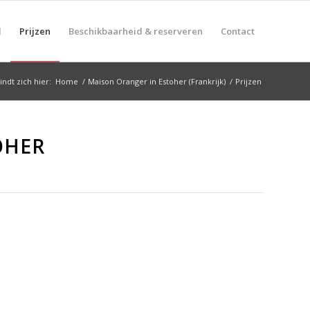
d
Prijzen
Beschikbaarheid & reserveren
Contact
indt zich hier:
Home
/
Maison Oranger in Estoher (Frankrijk)
/
Prijzen
OHER