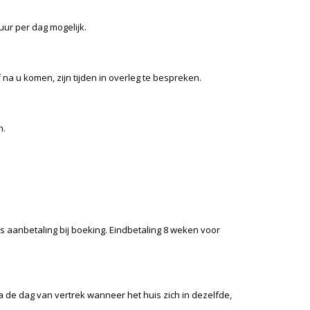
ur per dag mogelijk.
na u komen, zijn tijden in overleg te bespreken.
n.
s aanbetaling bij boeking. Eindbetaling 8 weken voor
 de dag van vertrek wanneer het huis zich in dezelfde,