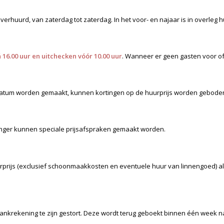
urd, van zaterdag tot zaterdag. In het voor- en najaar is in overleg hu
 16.00 uur en uitchecken vóór 10.00 uur
. Wanneer er geen gasten voor of 
atum worden gemaakt, kunnen kortingen op de huurprijs worden gebode
langer kunnen speciale prijsafspraken gemaakt worden.
uurprijs (exclusief schoonmaakkosten en eventuele huur van linnengoed) al
nkrekening te zijn gestort. Deze wordt terug geboekt binnen één week na